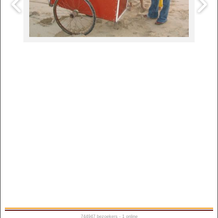
744947
bezoekers - 1 online